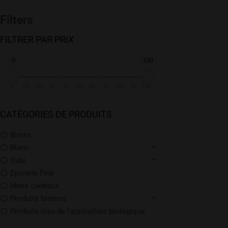
pour :
Filters
FILTRER PAR PRIX
0
100
0
10
20
30
40
50
60
70
80
90
100
CATÉGORIES DE PRODUITS
Bières
Blanc
Cubi
Epicerie Fine
Idées cadeaux
Produits bretons
Produits issu de l'agriculture biologique
Promotions