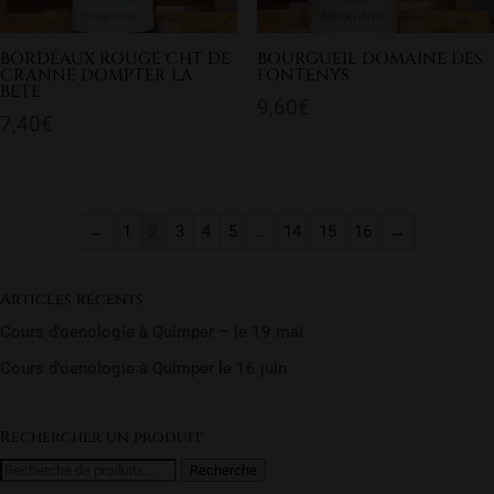
BORDEAUX ROUGE CHT DE
BOURGUEIL DOMAINE DES
CRANNE DOMPTER LA
FONTENYS
BETE
9,60
€
7,40
€
←
1
2
3
4
5
…
14
15
16
→
Articles récents
Cours d’oenologie à Quimper – le 19 mai
Cours d’oenologie à Quimper le 16 juin
Rechercher un produit
Recherche
Recherche