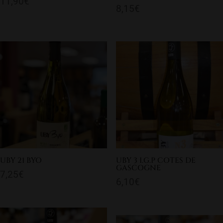
11,90
€
8,15
€
UBY 21 BYO
UBY 3 I.G.P COTES DE
GASCOGNE
7,25
€
6,10
€