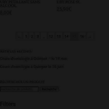
UBY PETILLANT SANS
UBY ROSE 5L
ALCOOL
25,90
€
8,00
€
←
1
2
3
…
12
13
14
15
16
→
Articles récents
Cours d’oenologie à Quimper – le 19 mai
Cours d’oenologie à Quimper le 16 juin
Rechercher un produit
Recherche
Recherche
pour :
Filters