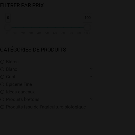
FILTRER PAR PRIX
0
100
0
10
20
30
40
50
60
70
80
90
100
CATÉGORIES DE PRODUITS
Bières
Blanc
Cubi
Epicerie Fine
Idées cadeaux
Produits bretons
Produits issu de l'agriculture biologique
Promotions
Rosé
Rouge