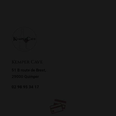
Sans alcool
Vive les bulles !
Whisky, rhums & co
Filtrer
Kemper Cave
51 B route de Brest,
29000 Quimper
02 98 95 34 17