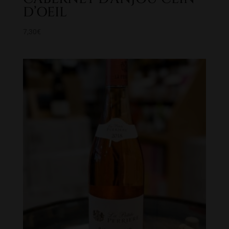
D’OEIL
7,30
€