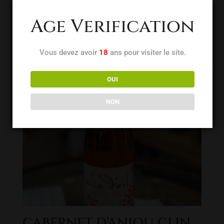
7,90
€
Age Verification
Vous devez avoir
18
ans pour visiter le site.
OUI
NON
CABERNET D’ANJOU CLIN