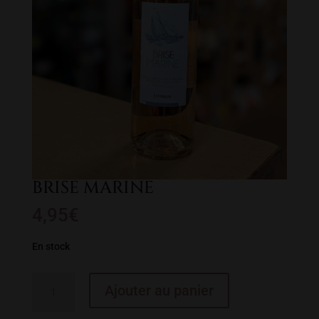
BRISE MARINE
4,95
€
En stock
quantité
Ajouter au panier
de
BRISE