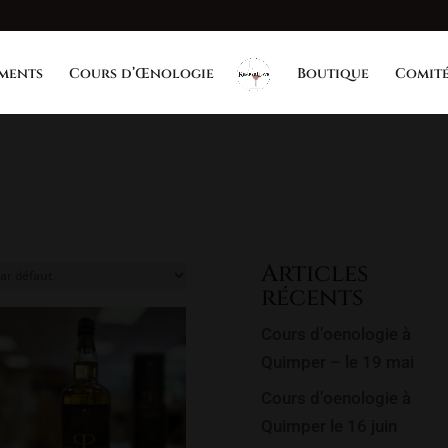
ments
Cours d’Œnologie
Boutique
Comité
Articles
récents
Cours d’oenologie à
Quimper – le 19 mai
Cours d’oenologie à
Quimper le 16 juin