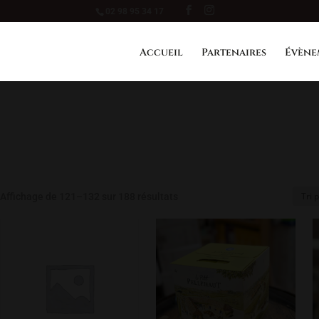
02 98 95 34 17
Accueil
Partenaires
Évène
Affichage de 121–132 sur 188 résultats