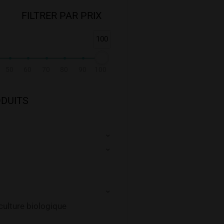
FILTRER PAR PRIX
100
50
60
70
80
90
100
ODUITS
iculture biologique