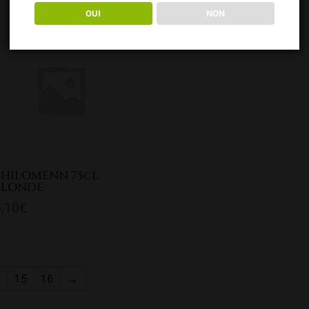
OUI
NON
PHILOMENN 75cL
BLONDE
6,10
€
4
15
16
→