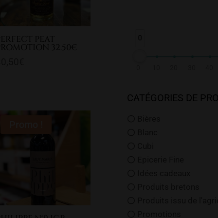
0
PERFECT PEAT
PROMOTION 32.50€
30,50
€
0
10
20
30
40
CATÉGORIES DE PR
Bières
Promo !
Blanc
Cubi
Epicerie Fine
Idées cadeaux
Produits bretons
Produits issu de l'agr
Promotions