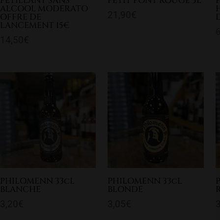
PETILLANT SANS
PETIT PONT ROUGE 5L
P
ALCOOL MODERATO
21,90
€
OFFRE DE
LANCEMENT 15€
14,50
€
PHILOMENN 33cL
PHILOMENN 33cL
BLANCHE
BLONDE
3,20
€
3,05
€