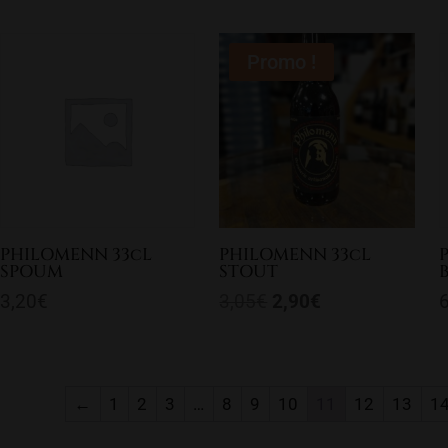
Promo !
PHILOMENN 33cL
PHILOMENN 33cL
SPOUM
STOUT
Le
Le
3,20
€
3,05
€
2,90
€
prix
prix
initial
actuel
était :
est :
←
1
2
3
…
8
9
10
11
12
13
1
3,05€.
2,90€.