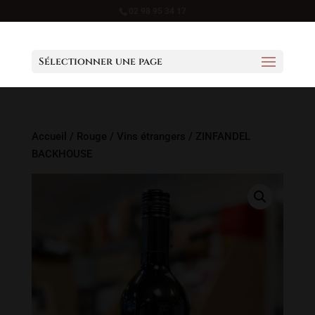
02 98 95 34 17
Sélectionner une page
Accueil
/
Rouge
/
Vins étrangers
/ ZINFANDEL
BACKHOUSE