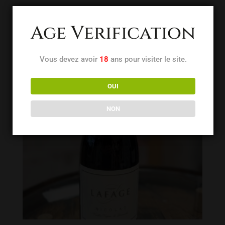
6,30
€
Age Verification
Vous devez avoir
18
ans pour visiter le site.
OUI
NON