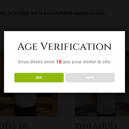
é ce produit ont la possibilité de laisser un avis.
Age Verification
Vous devez avoir
18
ans pour visiter le site.
OUI
NON
OTES DE
ZINFANDEL