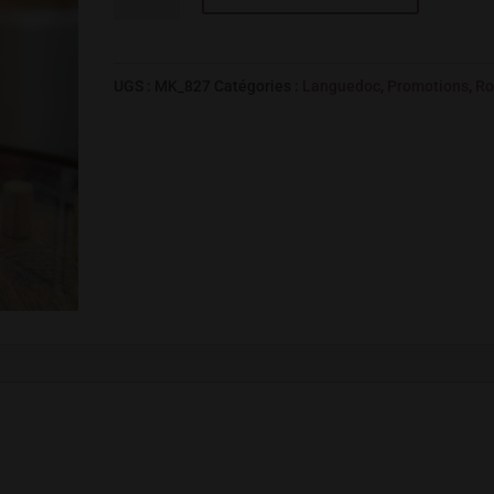
de
NARASSA
I.G.P
UGS :
MK_827
Catégories :
Languedoc
,
Promotions
,
Ro
COTES
CATALANES