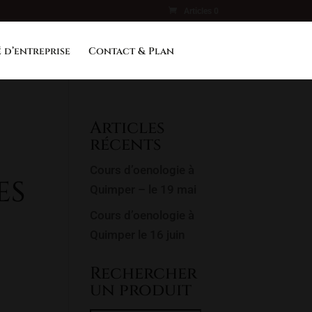
Articles 0
 d’entreprise
Contact & Plan
Articles
récents
Cours d’oenologie à
ES
Quimper – le 19 mai
Cours d’oenologie à
Quimper le 16 juin
Rechercher
un produit