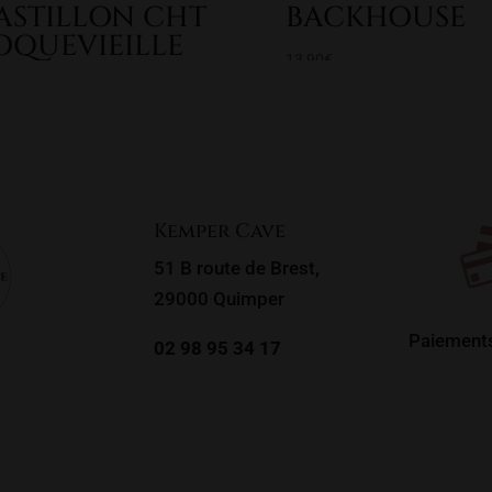
ASTILLON CHT
BACKHOUSE
OQUEVIEILLE
13,90
€
0
€
Kemper Cave
51 B route de Brest,
29000 Quimper
Paiements
02 98 95 34 17