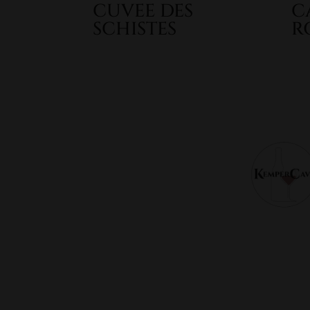
CUVEE DES
C
SCHISTES
R
6,35
€
9,9