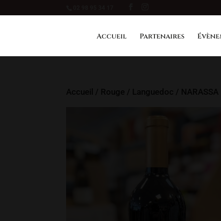
02 98 95 34 17
Accueil
Partenaires
Évène
Accueil
/
Rouge
/
Languedoc
/ NARASSA 