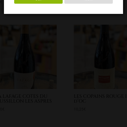
0
€
7,90
€
A LAFAGE COTES DU
LES COPAINS ROUGE 
USSILLON LES ASPRES
d’OC
90
€
10,25
€