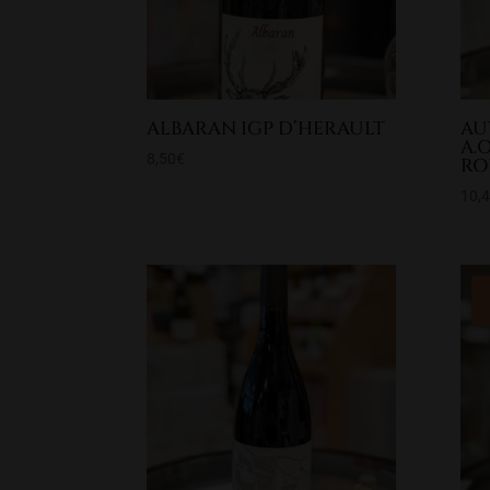
ALBARAN IGP D’HERAULT
AU
A.
8,50
€
RO
10,