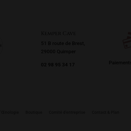
1
2
→
Kemper Cave
51 B route de Brest,
29000 Quimper
Paiements
02 98 95 34 17
d’Œnologie
Boutique
Comité d’entreprise
Contact & Plan