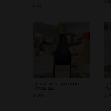
8,5
6,35
€
LE VIGNON Cotes du
LE
Roussillon
RO
41,90
€
20,