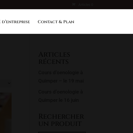
Articles 0
 d’entreprise
Contact & Plan
Articles
récents
Cours d’oenologie à
Quimper – le 19 mai
Cours d’oenologie à
Quimper le 16 juin
Rechercher
un produit