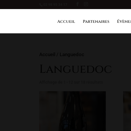
02 98 95 34 17
Accueil
Partenaires
Évène
Accueil
/ Languedoc
Languedoc
Affichage de 1–12 sur 18 résultats