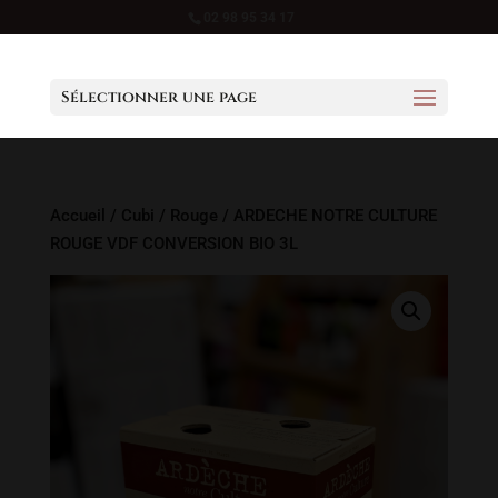
02 98 95 34 17
Sélectionner une page
Accueil
/
Cubi
/
Rouge
/ ARDECHE NOTRE CULTURE
ROUGE VDF CONVERSION BIO 3L