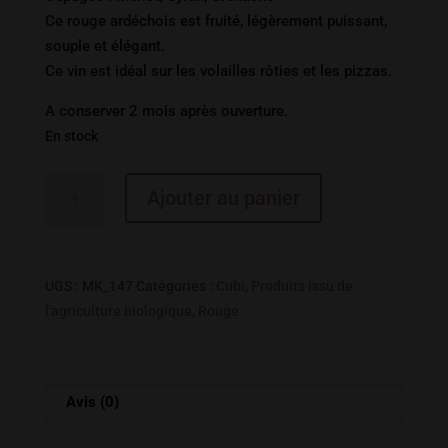
Ce rouge ardéchois est fruité, légèrement puissant,
souple et élégant.
Ce vin est idéal sur les volailles rôties et les pizzas.
A conserver 2 mois après ouverture.
En stock
quantité
Ajouter au panier
de
ARDECHE
NOTRE
CULTURE
UGS :
MK_147
Catégories :
Cubi
,
Produits issu de
ROUGE
l'agriculture biologique
,
Rouge
VDF
CONVERSION
BIO
Avis (0)
3L