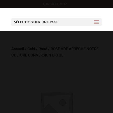
02 98 95 34 17
Sélectionner une page
Accueil
/
Cubi
/
Rosé
/ ROSE VDF ARDECHE NOTRE
CULTURE CONVERSION BIO 3L