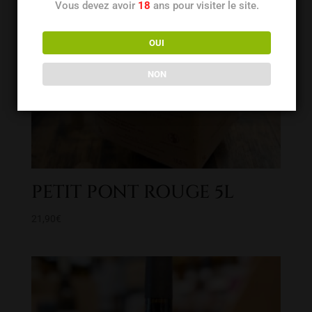
Vous devez avoir
18
ans pour visiter le site.
OUI
NON
PETIT PONT ROUGE 5L
21,90
€