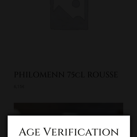
PHILOMENN 75cL ROUSSE
6,15
€
Age Verification