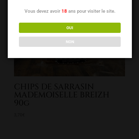
Vous devez avoir
18
ans pour visiter le site.
OUI
NON
CHIPS DE SARRASIN
MADEMOISELLE BREIZH
90g
3,70
€