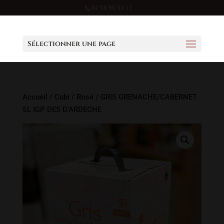
02 98 95 34 17
Sélectionner une page
Accueil
/
Cubi
/
Rosé
/ GRIS GRENACHE/CABERNET
5L IGP DES D’ARDECHE