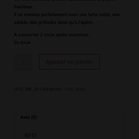
fraicheur.
Il se mariera parfaitement avec une tarte salée, une
salade, des grillades ainsi qu’à l’apéro.
A conserver 2 mois après ouverture.
En stock
quantité
Ajouter au panier
de
GRIS
GRENACHE/CABERNET
5L
UGS :
MK_55
Catégories :
Cubi
,
Rosé
IGP
DES
D'ARDECHE
Avis (0)
Avis