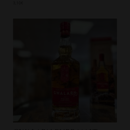
3,10
€