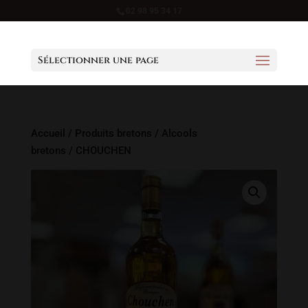
02 98 95 34 17
Sélectionner une page
Accueil
/
Produits bretons
/
Alcools
bretons
/ CHOUCHEN