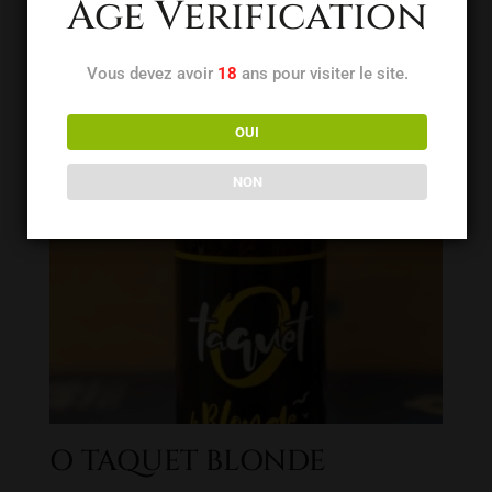
Age Verification
Vous devez avoir
18
ans pour visiter le site.
OUI
NON
O TAQUET BLONDE