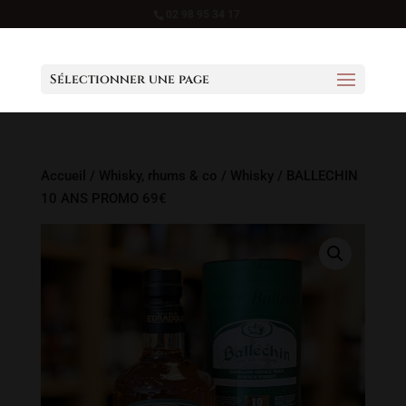
02 98 95 34 17
Sélectionner une page
Accueil
/
Whisky, rhums & co
/
Whisky
/ BALLECHIN
10 ANS PROMO 69€