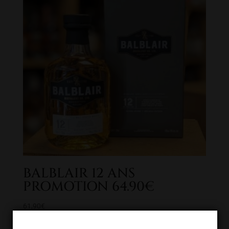
BALBLAIR 12 ANS
PROMOTION 64.90€
61,90
€