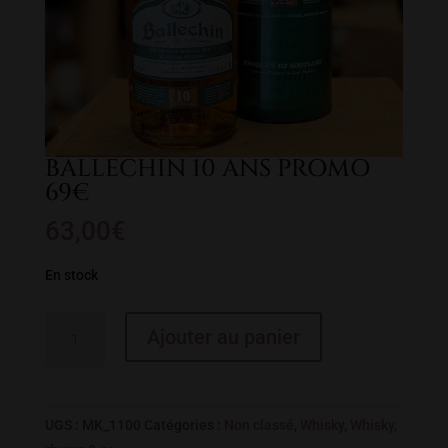
BALLECHIN 10 ANS PROMO
69€
63,00
€
En stock
quantité
Ajouter au panier
de
BALLECHIN
10
ANS
UGS :
MK_1100
Catégories :
Non classé
,
Whisky
,
Whisky,